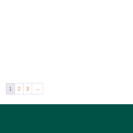
1
2
3
→