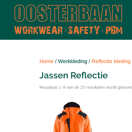
Home
/ Werkkleding /
Reflectie kleding
Jassen Reflectie
Resultaat 1–9 van de 23 resultaten wordt getoon