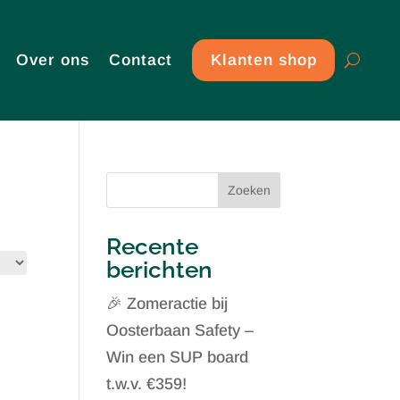
Over ons
Contact
Klanten shop
Zoeken
Recente
berichten
🎉 Zomeractie bij
Oosterbaan Safety –
Win een SUP board
t.w.v. €359!