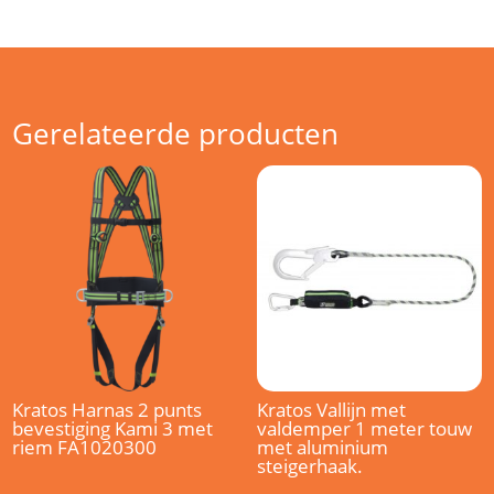
Gerelateerde producten
Kratos Harnas 2 punts
Kratos Vallijn met
bevestiging Kami 3 met
valdemper 1 meter touw
riem FA1020300
met aluminium
steigerhaak.