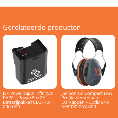
Gerelateerde producten
JSP Powercap® Infinity®
JSP Sonis® Compact Low
PAPR – PowerBox2™
Profile Verstelbare
Batterijpakket CEU170-
Oorkappen – 32dB SNR
000-000
AEB030-0AY-000