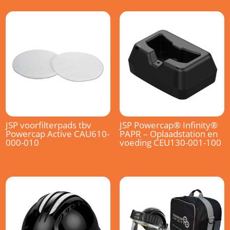
JSP voorfilterpads tbv
JSP Powercap® Infinity®
Powercap Active CAU610-
PAPR – Oplaadstation en
000-010
voeding CEU130-001-100