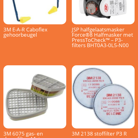
3M E-A-R Caboflex
JSP halfgelaatsmasker
gehoorbeugel
Force®8 Halfmasker met
PressToCheck™ – P3-
filters BHT0A3-0L5-N00
3M 6075 gas- en
3M 2138 stoffilter P3 R