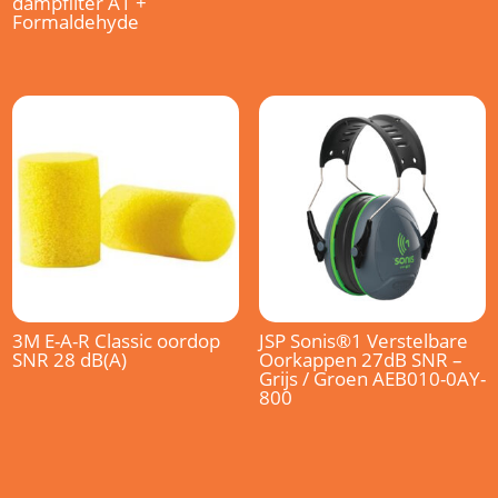
dampfilter A1 +
Formaldehyde
3M E-A-R Classic oordop
JSP Sonis®1 Verstelbare
SNR 28 dB(A)
Oorkappen 27dB SNR –
Grijs / Groen AEB010-0AY-
800