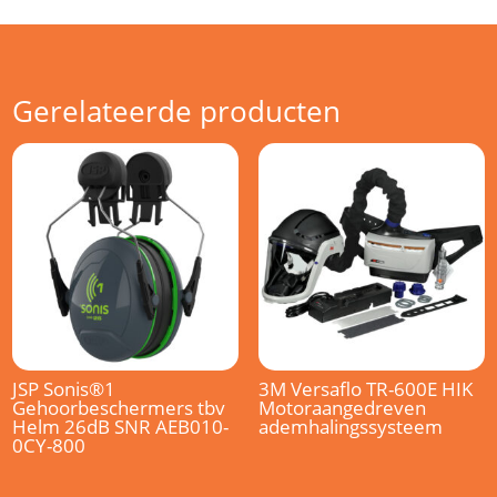
Gerelateerde producten
JSP Sonis®1
3M Versaflo TR-600E HIK
Gehoorbeschermers tbv
Motoraangedreven
Helm 26dB SNR AEB010-
ademhalingssysteem
0CY-800