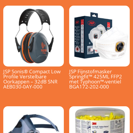
JSP Sonis® Compact Low
JSP Fijnstofmasker
Profile Verstelbare
Springfit™ 425ML FFP2
Oorkappen – 32dB SNR
met Typhoon™-ventiel
AEB030-0AY-000
BGA172-202-000