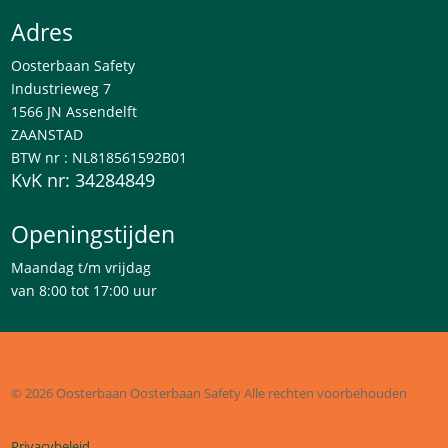
Adres
Oosterbaan Safety
Industrieweg 7
1566 JN Assendelft
ZAANSTAD
BTW nr : NL818561592B01
KvK nr: 34284849
Openingstijden
Maandag t/m vrijdag
van 8:00 tot 17:00 uur
© 2026 Oosterbaan
Oosterbaan Safety
Alle rechten voorbehouden
Privacybeleid