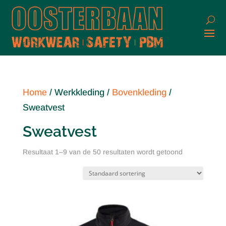
Home
/ Werkkleding /
Bovenkleding
/
Sweatvest
Sweatvest
Resultaat 1–9 van de 50 resultaten wordt getoond