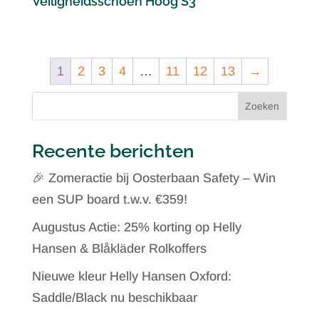
Veiligheidsschoen Hoog S3
1
2
3
4
…
11
12
13
→
Zoeken
Recente berichten
🎉 Zomeractie bij Oosterbaan Safety – Win
een SUP board t.w.v. €359!
Augustus Actie: 25% korting op Helly
Hansen & Blåkläder Rolkoffers
Nieuwe kleur Helly Hansen Oxford:
Saddle/Black nu beschikbaar