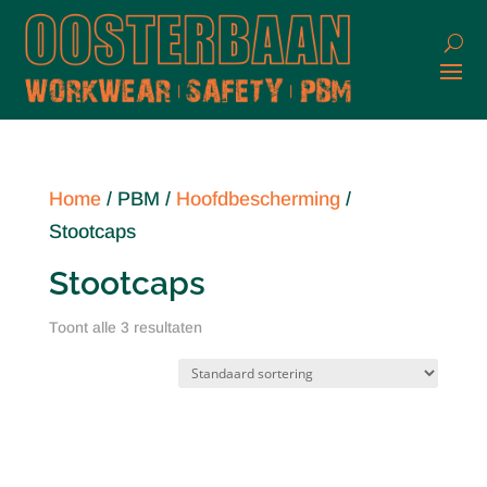
Home
/ PBM /
Hoofdbescherming
/
Stootcaps
Stootcaps
Toont alle 3 resultaten