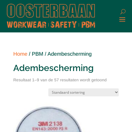
Home
/ PBM / Adembescherming
Adembescherming
Resultaat 1–9 van de 57 resultaten wordt getoond