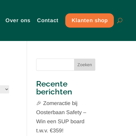
Over ons
Contact
Klanten shop
Zoeken
Recente
berichten
🎉 Zomeractie bij
Oosterbaan Safety –
Win een SUP board
t.w.v. €359!