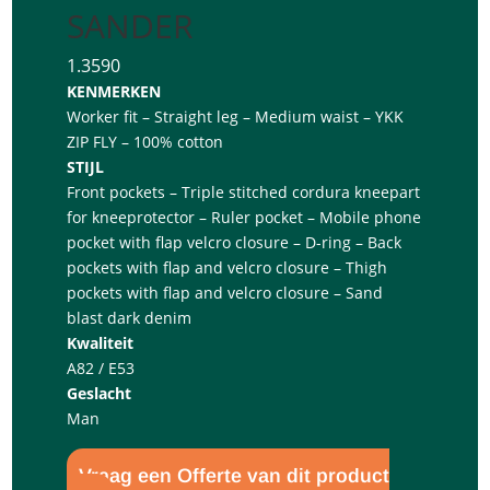
SANDER
1.3590
KENMERKEN
Worker fit – Straight leg – Medium waist – YKK
ZIP FLY – 100% cotton
STIJL
Front pockets – Triple stitched cordura kneepart
for kneeprotector – Ruler pocket – Mobile phone
pocket with flap velcro closure – D-ring – Back
pockets with flap and velcro closure – Thigh
pockets with flap and velcro closure – Sand
blast dark denim
Kwaliteit
A82 / E53
Geslacht
Man
Vraag een Offerte van dit product