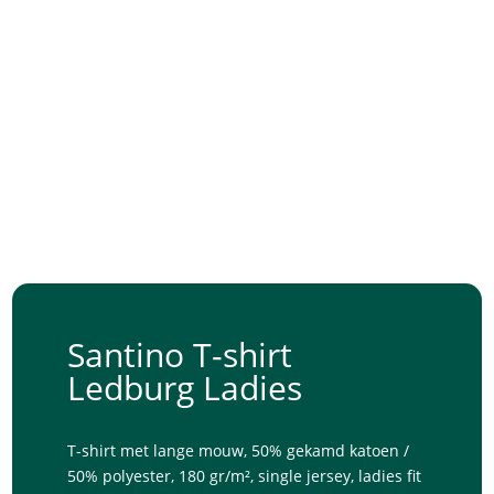
Santino T-shirt
Ledburg Ladies
T-shirt met lange mouw, 50% gekamd katoen /
50% polyester, 180 gr/m², single jersey, ladies fit