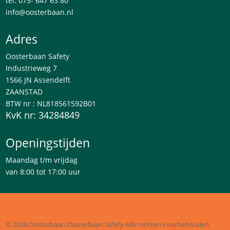
tel: 075- 647 63 80
info@oosterbaan.nl
Adres
Oosterbaan Safety
Industrieweg 7
1566 JN Assendelft
ZAANSTAD
BTW nr : NL818561592B01
KvK nr: 34284849
Openingstijden
Maandag t/m vrijdag
van 8:00 tot 17:00 uur
© 2026 Oosterbaan
Oosterbaan Safety
Alle rechten voorbehouden