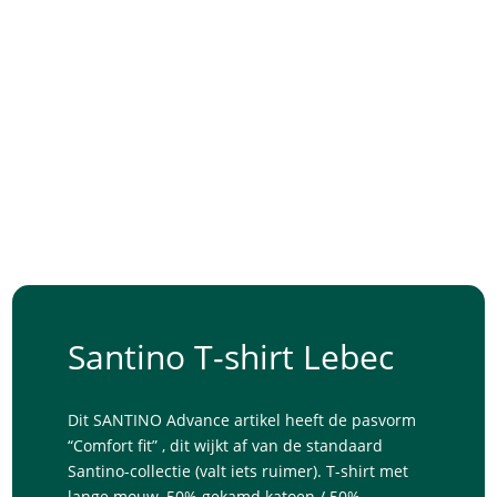
Santino T-shirt Lebec
Dit SANTINO Advance artikel heeft de pasvorm
“Comfort fit” , dit wijkt af van de standaard
Santino-collectie (valt iets ruimer). T-shirt met
lange mouw, 50% gekamd katoen / 50%