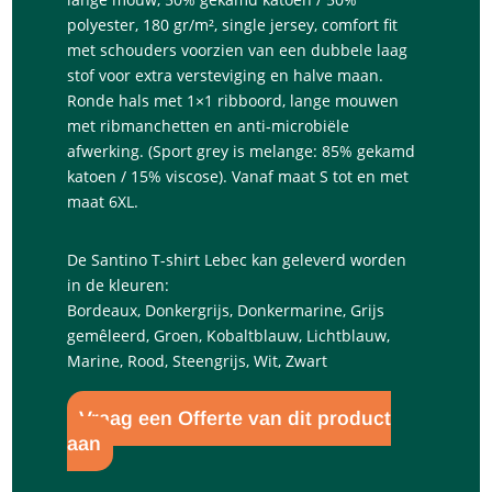
polyester, 180 gr/m², single jersey, comfort fit
met schouders voorzien van een dubbele laag
stof voor extra versteviging en halve maan.
Ronde hals met 1×1 ribboord, lange mouwen
met ribmanchetten en anti-microbiële
afwerking. (Sport grey is melange: 85% gekamd
katoen / 15% viscose). Vanaf maat S tot en met
maat 6XL.
De Santino T-shirt Lebec kan geleverd worden
in de kleuren:
Bordeaux, Donkergrijs, Donkermarine, Grijs
gemêleerd, Groen, Kobaltblauw, Lichtblauw,
Marine, Rood, Steengrijs, Wit, Zwart
Vraag een Offerte van dit product
aan