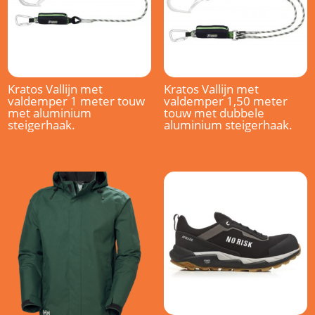
Kratos Vallijn met
Kratos Vallijn met
valdemper 1 meter touw
valdemper 1,50 meter
met aluminium
touw met dubbele
steigerhaak.
aluminium steigerhaak.