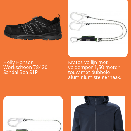
Helly Hansen
Kratos Vallijn met
Werkschoen 78420
valdemper 1,50 meter
Sandal Boa S1P
touw met dubbele
aluminium steigerhaak.