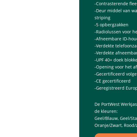
-Contrasterende fle
-Deur middel van w
striping
-5 opbergzakken
-Radiolussen voor h
-Afneembare ID-hou
-Verdekte telefoonza
-Verdekte afneemba
-UPF 40+ doek blokke
-Opening voor het a
-Gecertificeerd vol
-CE gecertificeerd
-Geregistreerd Eur
De PortWest Werkjas
de kleuren:
Geel/Blauw, Geel/Staa
Oranje/Zwart, Rood/