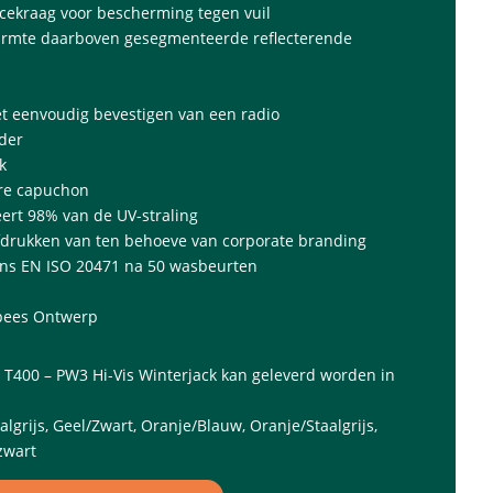
ecekraag voor bescherming tegen vuil
armte daarboven gesegmenteerde reflecterende
et eenvoudig bevestigen van een radio
der
k
re capuchon
ert 98% van de UV-straling
fdrukken van ten behoeve van corporate branding
gens EN ISO 20471 na 50 wasbeurten
opees Ontwerp
 T400 – PW3 Hi-Vis Winterjack kan geleverd worden in
lgrijs, Geel/Zwart, Oranje/Blauw, Oranje/Staalgrijs,
zwart