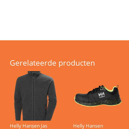
Gerelateerde producten
Helly Hansen Jas
Helly Hansen