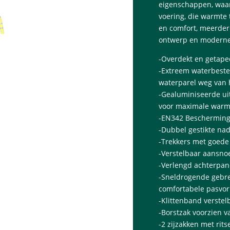
eigenschappen, waar
voering, die warmte 
en comfort, meerdere
ontwerp en moderne
-Overdekt en getap
-Extreem waterbeste
waterparel weg van 
-Gealuminiseerde uit
voor maximale warm
-EN342 Bescherming 
-Dubbel gestikte n
-Trekkers met goede 
-Verstelbaar aansno
-Verlengd achterpa
-Sneldrogende gebr
comfortabele pasvo
-Klittenband verste
-Borstzak voorzien va
-2 zijzakken met rit