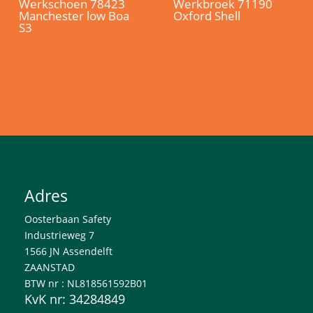
Werkschoen 78423
Werkbroek 71190
Manchester low Boa
Oxford Shell
S3
Adres
Oosterbaan Safety
Industrieweg 7
1566 JN Assendelft
ZAANSTAD
BTW nr : NL818561592B01
KvK nr: 34284849