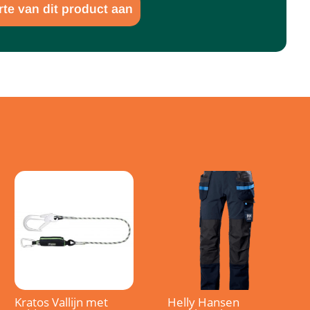
rte van dit product aan
Kratos Vallijn met
Helly Hansen