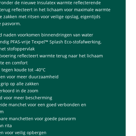
onder de nieuwe Insulatex warmte reflecterende
terug reflecteert in het lichaam voor maximale warmte
 zakken met ritsen voor veilige opslag, eigentijds
 pasvorm.
ed naden voorkomen binnendringen van water
ndig PFAS-vrije Texpel™ Splash Eco-stofafwerking,
het stofoppervlak
voering reflecteert warmte terug naar het lichaam
te en comfort
tegen koude tot -40°C
aden voor meer duurzaamheid
grip op alle zakken
erkoord in de zoom
nd voor meer bescherming
eide manchet voor een goed verbonden en
rm
lbare manchetten voor goede pasvorm
n rita
sen voor veilig opbergen