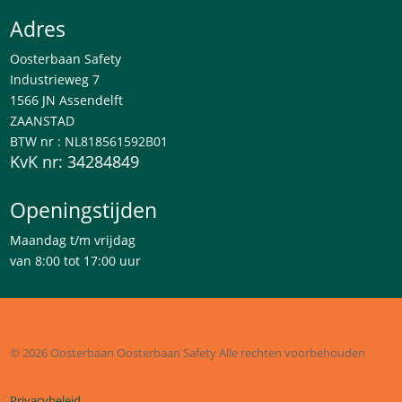
Adres
Oosterbaan Safety
Industrieweg 7
1566 JN Assendelft
ZAANSTAD
BTW nr : NL818561592B01
KvK nr: 34284849
Openingstijden
Maandag t/m vrijdag
van 8:00 tot 17:00 uur
© 2026 Oosterbaan
Oosterbaan Safety
Alle rechten voorbehouden
Privacybeleid