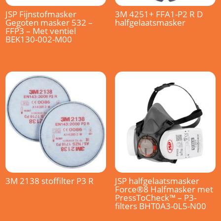
JSP Fijnstofmasker
3M 4251+ FFA1-P2 R D
Gegoten masker 532 –
halfgelaatsmasker
FFP3 – Met ventiel
BEK130-002-M00
3M 2138 stoffilter P3 R
JSP halfgelaatsmasker
Force®8 Halfmasker met
PressToCheck™ – P3-
filters BHT0A3-0L5-N00