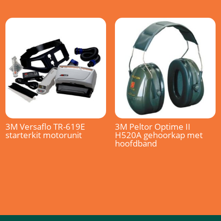
3M Versaflo TR-619E
3M Peltor Optime II
starterkit motorunit
H520A gehoorkap met
hoofdband