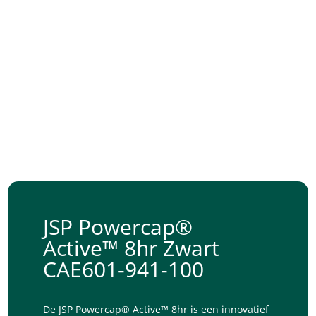
JSP Powercap®
Active™ 8hr Zwart
CAE601-941-100
De JSP Powercap® Active™ 8hr is een innovatief