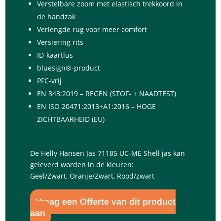
Verstelbare zoom met elastisch trekkoord in
de handzak
Verlengde rug voor meer comfort
Versiering rits
ID-kaartlus
bluesign®-product
PFC-vrij
EN 343:2019 – REGEN (STOF- + NAADTEST)
EN ISO 20471:2013+A1:2016 – HOGE
ZICHTBAARHEID (EU)
De Helly Hansen Jas 71185 UC-ME Shell jas kan
geleverd worden in de kleuren:
Geel/Zwart, Oranje/Zwart, Rood/zwart
Vraag een Offerte van dit product
aan