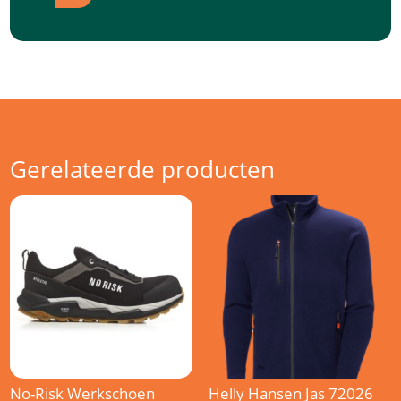
Gerelateerde producten
No-Risk Werkschoen
Helly Hansen Jas 72026