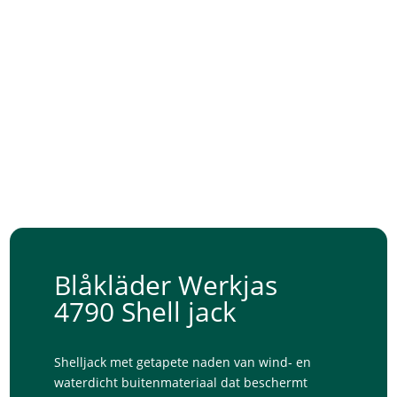
Blåkläder Werkjas
4790 Shell jack
Shelljack met getapete naden van wind- en
waterdicht buitenmateriaal dat beschermt