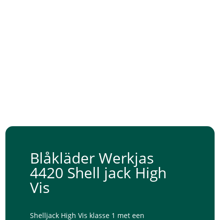
Blåkläder Werkjas
4420 Shell jack High
Vis
Shelljack High Vis klasse 1 met een