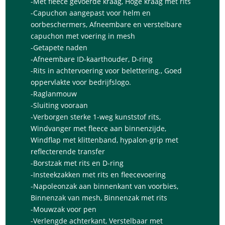
-Met fleece gevoerde kraag, Hoge kraag met rits
-Capuchon aangepast voor helm en
oorbeschermers, Afneembare en verstelbare
capuchon met voering in mesh
-Getapete naden
-Afneembare ID-kaarthouder, D-ring
-Rits in achtervoering voor belettering., Goed
oppervlakte voor bedrijfslogo.
-Raglanmouw
-Sluiting vooraan
-Verborgen sterke 1-weg kunststof rits,
Windvanger met fleece aan binnenzijde,
Windflap met klittenband, hypalon-grip met
reflecterende transfer
-Borstzak met rits en D-ring
-Insteekzakken met rits en fleecevoering
-Napoleonzak aan binnenkant van voorbies,
Binnenzak van mesh, Binnenzak met rits
-Mouwzak voor pen
-Verlengde achterkant, Verstelbaar met