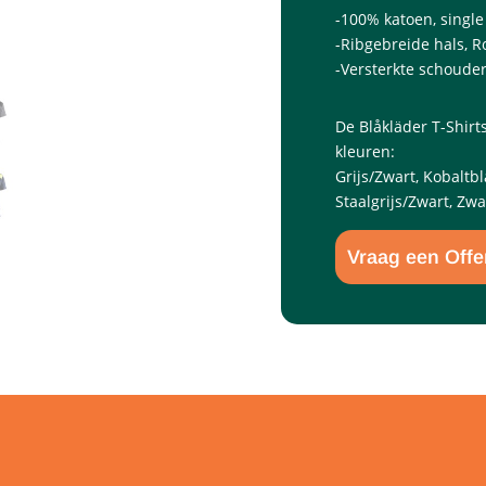
-100% katoen, single
-Ribgebreide hals, R
-Versterkte schouder
De Blåkläder T-Shirt
kleuren:
Grijs/Zwart, Kobalt
Staalgrijs/Zwart, Zwa
Vraag een Offe