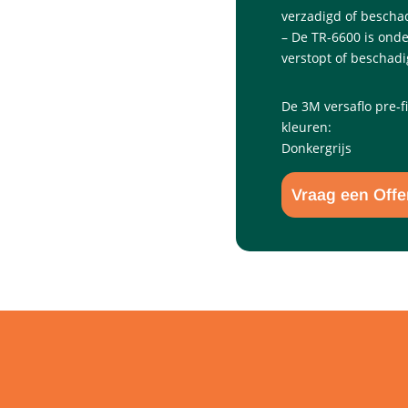
verzadigd of beschad
– De TR-6600 is ond
verstopt of beschadi
De 3M versaflo pre-
kleuren:
Donkergrijs
Vraag een Offe