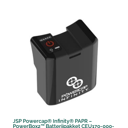
JSP Powercap® Infinity® PAPR –
PowerBox2™ Batterijpakket CEU170-000-