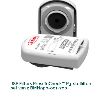
JSP Filters PressToCheck™ P3-stoffilters –
set van 2 BMN990-001-700